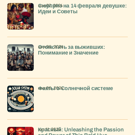
ноя 07, 2024
Сюрприз на 14 февраля девушке:
Идеи и Советы
ноя 06, 2024
Отомстить за выживших:
Понимание и Значение
ноя 06, 2024
Факты о Солнечной системе
окт 11, 2024
Красный: Unleashing the Passion