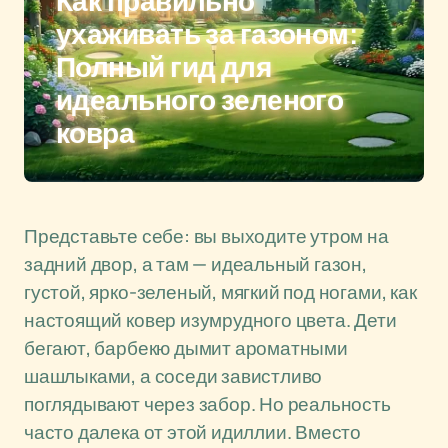
Как правильно
ухаживать за газоном:
Полный гид для
идеального зеленого
ковра
Представьте себе: вы выходите утром на
задний двор, а там — идеальный газон,
густой, ярко-зеленый, мягкий под ногами, как
настоящий ковер изумрудного цвета. Дети
бегают, барбекю дымит ароматными
шашлыками, а соседи завистливо
поглядывают через забор. Но реальность
часто далека от этой идиллии. Вместо