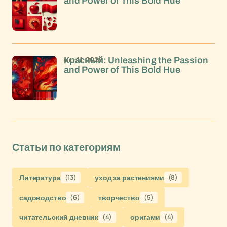
and Power of This Bold Hue
окт 11, 2024
Красный: Unleashing the Passion
and Power of This Bold Hue
Статьи по категориям
Литература
(13)
уход за растениями
(8)
садоводство
(6)
творчество
(5)
читательский дневник
(4)
оригами
(4)