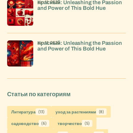
окт 11, 2024
Красный: Unleashing the Passion
and Power of This Bold Hue
окт 11, 2024
Красный: Unleashing the Passion
and Power of This Bold Hue
Статьи по категориям
Литература
(13)
уход за растениями
(8)
садоводство
(6)
творчество
(5)