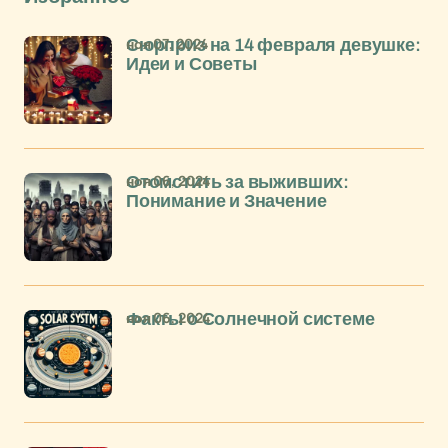
ноя 07, 2024
Сюрприз на 14 февраля девушке:
Идеи и Советы
ноя 06, 2024
Отомстить за выживших:
Понимание и Значение
ноя 06, 2024
Факты о Солнечной системе