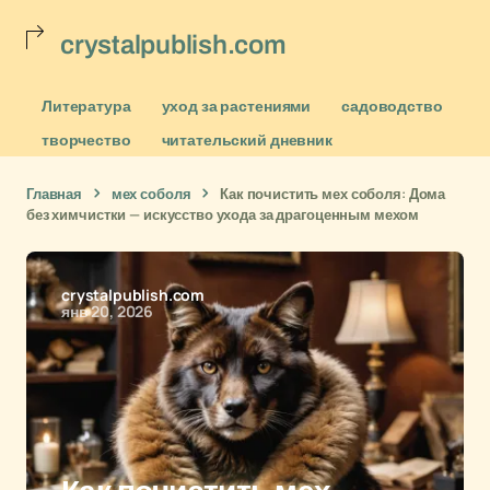
crystalpublish.com
Литература
уход за растениями
садоводство
творчество
читательский дневник
Главная
мех соболя
Как почистить мех соболя: Дома
без химчистки — искусство ухода за драгоценным мехом
crystalpublish.com
янв 20, 2026