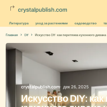
crystalpublish.com
Литература
уход за растениями
садоводство
т
Главная
DIY
Искусство DIY: как перетяжка кухонного диван
crystalpublish.com
дек 26, 2025
Искусство DIY: как