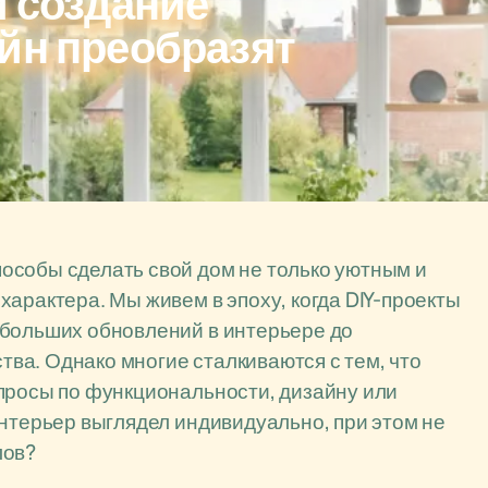
и создание
йн преобразят
особы сделать свой дом не только уютным и
арактера. Мы живем в эпоху, когда DIY-проекты
ебольших обновлений в интерьере до
ва. Однако многие сталкиваются с тем, что
просы по функциональности, дизайну или
интерьер выглядел индивидуально, при этом не
лов?