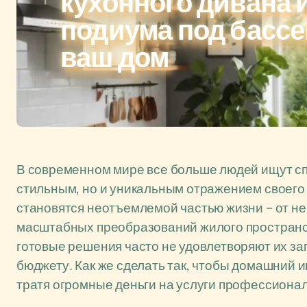
кухонного дивана 
подиума под бассе
ваш дом
В современном мире все больше людей ищут сп
стильным, но и уникальным отражением своего х
становятся неотъемлемой частью жизни – от н
масштабных преобразований жилого пространст
готовые решения часто не удовлетворяют их за
бюджету. Как же сделать так, чтобы домашний 
тратя огромные деньги на услуги профессиона