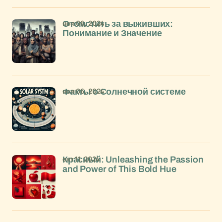
ноя 06, 2024
Отомстить за выживших:
Понимание и Значение
ноя 06, 2024
Факты о Солнечной системе
окт 11, 2024
Красный: Unleashing the Passion
and Power of This Bold Hue