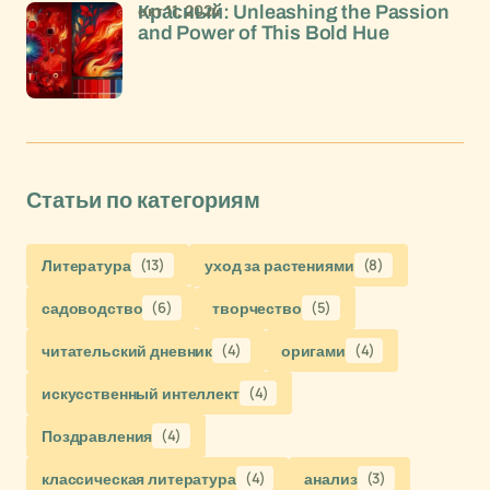
окт 11, 2024
Красный: Unleashing the Passion
and Power of This Bold Hue
Статьи по категориям
Литература
(13)
уход за растениями
(8)
садоводство
(6)
творчество
(5)
читательский дневник
(4)
оригами
(4)
искусственный интеллект
(4)
Поздравления
(4)
классическая литература
(4)
анализ
(3)