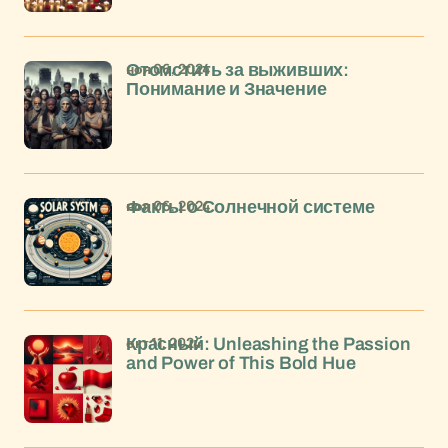
ноя 06, 2024
Отомстить за выживших:
Понимание и Значение
ноя 06, 2024
Факты о Солнечной системе
окт 11, 2024
Красный: Unleashing the Passion
and Power of This Bold Hue