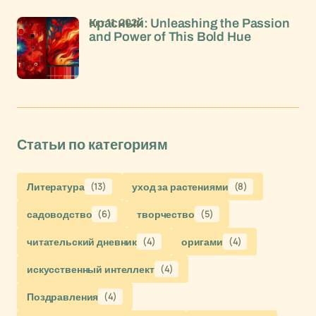
окт 11, 2024
Красный: Unleashing the Passion
and Power of This Bold Hue
Статьи по категориям
Литература
(13)
уход за растениями
(8)
садоводство
(6)
творчество
(5)
читательский дневник
(4)
оригами
(4)
искусственный интеллект
(4)
Поздравления
(4)