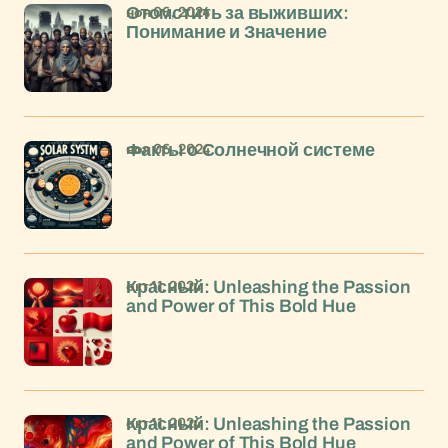
ноя 06, 2024
Отомстить за выживших:
Понимание и Значение
ноя 06, 2024
Факты о Солнечной системе
окт 11, 2024
Красный: Unleashing the Passion
and Power of This Bold Hue
окт 11, 2024
Красный: Unleashing the Passion
and Power of This Bold Hue