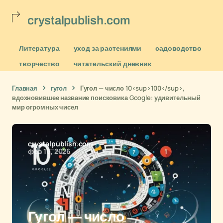
crystalpublish.com
Литература
уход за растениями
садоводство
творчество
читательский дневник
Главная
гугол
Гугол — число 10<sup>100</sup>,
вдохновившее название поисковика Google: удивительный
мир огромных чисел
crystalpublish.com
фев 16, 2026
Гугол — число