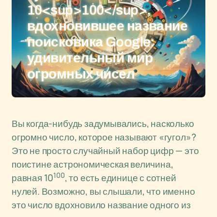
10<sup>100</sup>,
вдохновившее название
поисковика Google:
удивительный мир
огромных чисел
Вы когда-нибудь задумывались, насколько
огромно число, которое называют «гугол»?
Это не просто случайный набор цифр — это
поистине астрономическая величина,
100
равная 10
, то есть единице с сотней
нулей. Возможно, вы слышали, что именно
это число вдохновило название одного из