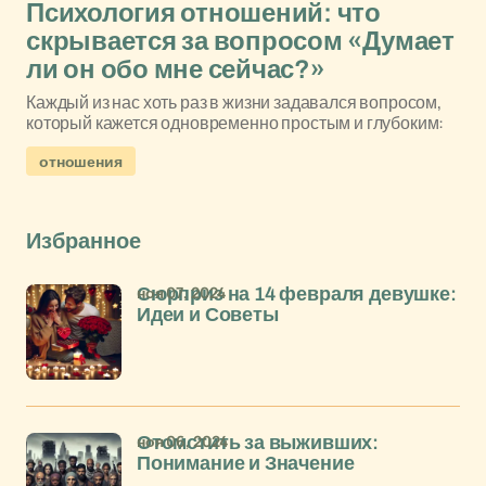
Психология отношений: что
скрывается за вопросом «Думает
ли он обо мне сейчас?»
Каждый из нас хоть раз в жизни задавался вопросом,
который кажется одновременно простым и глубоким:
отношения
Избранное
ноя 07, 2024
Сюрприз на 14 февраля девушке:
Идеи и Советы
ноя 06, 2024
Отомстить за выживших:
Понимание и Значение