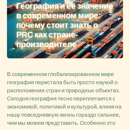
География и её значение
в современном мире:
почему стоит знать о
PRC как стране-
производителе
В современном глобализированном мире
география перестала быть просто наукой о
расположении стран и природных объектах.
Сегодня география тесно переплетается с
экономикой, политикой и культурой, влияя на
нашу повседневную жизнь гораздо сильнее,
чем мы можем представить. Особенно это