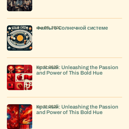
ноя 06, 2024
Факты о Солнечной системе
окт 11, 2024
Красный: Unleashing the Passion
and Power of This Bold Hue
окт 11, 2024
Красный: Unleashing the Passion
and Power of This Bold Hue