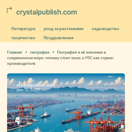
crystalpublish.com
Литература
уход за растениями
садоводство
творчество
Поздравления
Главная
география
География и её значение в
современном мире: почему стоит знать о PRC как стране-
производителе
crystalpublish.com
дек 15, 2025