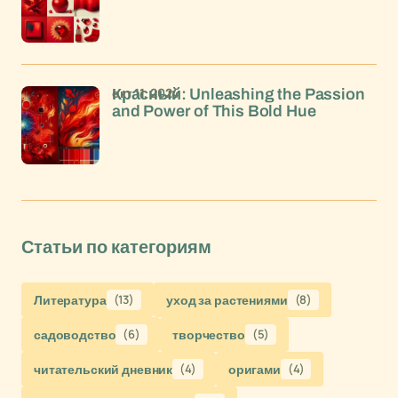
окт 11, 2024
Красный: Unleashing the Passion
and Power of This Bold Hue
Статьи по категориям
Литература
(13)
уход за растениями
(8)
садоводство
(6)
творчество
(5)
читательский дневник
(4)
оригами
(4)