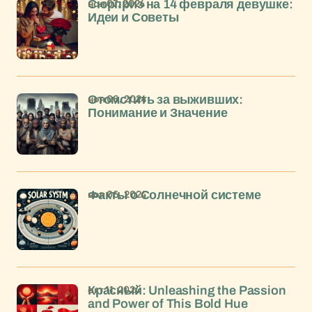
ноя 07, 2024
Сюрприз на 14 февраля девушке:
Идеи и Советы
ноя 06, 2024
Отомстить за выживших:
Понимание и Значение
ноя 06, 2024
Факты о Солнечной системе
окт 11, 2024
Красный: Unleashing the Passion
and Power of This Bold Hue